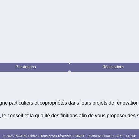
Prestations
Réalisations
 particuliers et copropriétés dans leurs projets de rénovation
e, le conseil et la qualité des finitions afin de vous proposer de
© 2026 PAVARD Pierre
• Tous droits réservés •
SIRET :
99380079600019
•
APE :
41.20B