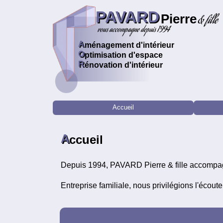
PAVARD
Pierre
& fille
vous accompagne depuis 1994
A
ménagement d'intérieur
O
ptimisation d'espace
R
énovation d'intérieur
Accueil
A
ccueil
Depuis 1994, PAVARD Pierre & fille accompagne
Entreprise familiale, nous privilégions l'écout